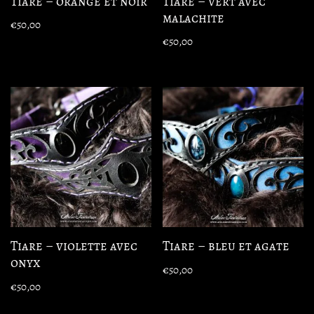
Tiare – orangé et noir
Tiare – vert avec
malachite
€
50,00
€
50,00
Tiare – violette avec
Tiare – bleu et agate
onyx
€
50,00
€
50,00