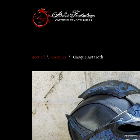
Aller
au
contenu
Accueil
\
Casques
\
Casque Astaroth