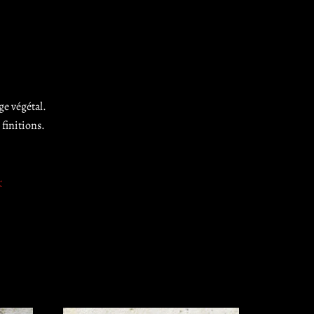
e végétal.
finitions.
r