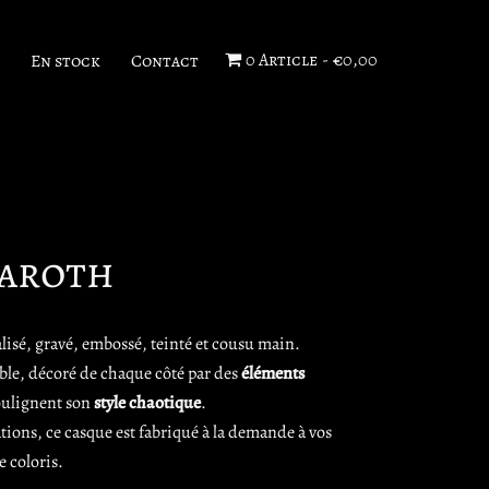
0 Article
€0,00
En stock
Contact
taroth
lisé, gravé, embossé, teinté et cousu main.
ible, décoré de chaque côté par des
éléments
oulignent son
style chaotique
.
ions, ce casque est fabriqué à la demande à vos
e coloris.