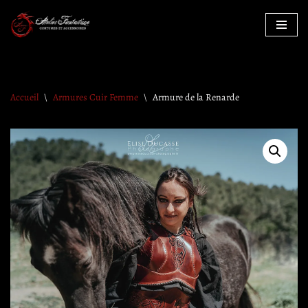
Aller
au
contenu
Accueil
\
Armures Cuir Femme
\
Armure de la Renarde