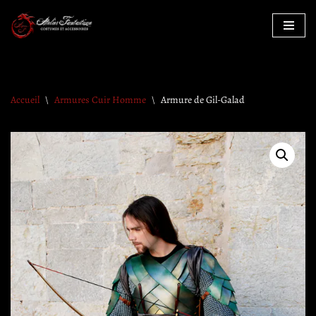
Aller
au
contenu
Accueil
\
Armures Cuir Homme
\
Armure de Gil-Galad