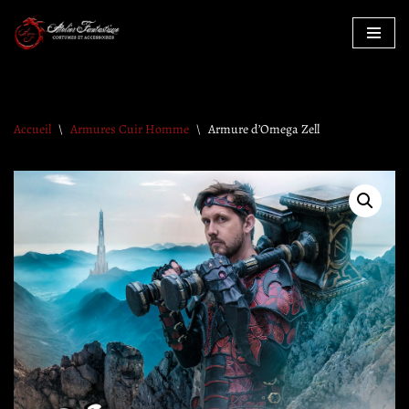
Aller
au
contenu
Accueil
\
Armures Cuir Homme
\
Armure d’Omega Zell