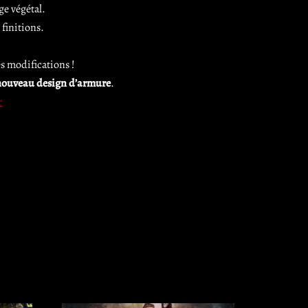
e végétal.
finitions.
s modifications !
nouveau design d’armure
.
r